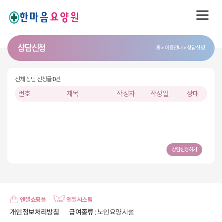
상담신청
홈
이용안내
상담신청
전체 상담 신청글
0
건
번호
제목
작성자
작성일
상태
상담신청하기
엔젤쇼핑몰
엔젤시스템
개인정보처리방침
급여종류
: 노인요양시설