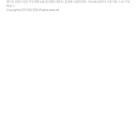
경기도 안양시 만안구 안양로 240 (안양동) 대표자 : 김완태 사업자번호 : 123-80-25873 기관기호 : 1-41170-
00211
Copyright(c) 한마음요양원 All rights reserved.