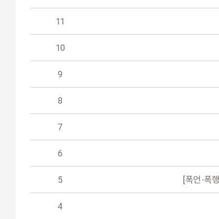
11
10
9
8
7
6
5
[폭언·폭
4