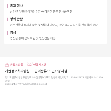
종교 행사
성탄절, 부활절, 석가탄신일 등 다양한 종교 행사를 진행
영화 관람
어르신들이 정서에 맞는 옛 영화나 마당극, TV연속극 시리즈를 선정하여 감상
명상
명상을 통해 근육 이완 및 안정감을 제공
엔젤쇼핑몰
엔젤시스템
개인정보처리방침
급여종류
: 노인요양시설
경기도 안양시 만안구 안양로 240 (안양동) 대표자 : 김완태 사업자번호 : 123-80-25873 기관기호 : 1-41170-
00211
Copyright(c) 한마음요양원 All rights reserved.