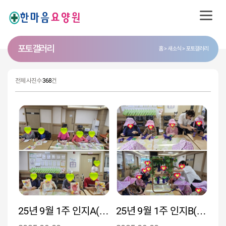
포토 갤러리
홈
새소식
포토갤러리
전체 사진수
368
건
25년 9월 1주 인지A(여름철대표 간식 ‘빙수’를 주제로 계절감을 느끼고 계절 변화에 대한 감각을 자극 )
25년 9월 1주 인지B( 포도나무를 꾸미고 따는 과정에서 협동심과 성취감을 경험)