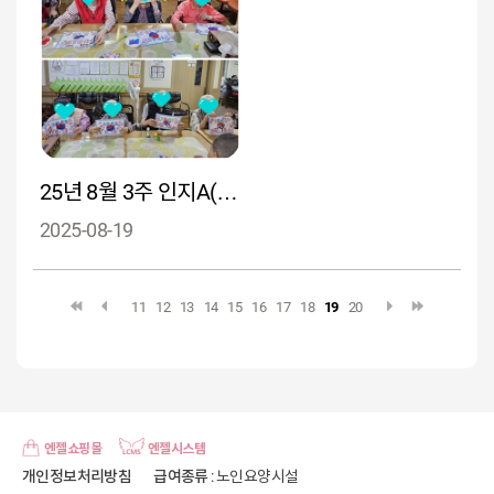
25년 8월 3주 인지A( 광복의 날 의미를 함께 나누며 역사적 기억을 회상하고 표현)
2025-08-19
11
12
13
14
15
16
17
18
19
20
엔젤쇼핑몰
엔젤시스템
개인정보처리방침
급여종류
: 노인요양시설